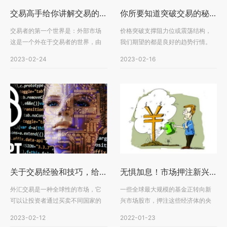
交易高手给你讲解交易的二重世界！
你所要知道突破交易的秘密
交易者的第一个世界是：外部市场
价格突破支撑阻力位或震荡结构，
这是一个外在于交易者的世界，由
我们期望的都是良好的趋势行情。
无数的市场参与者组成···
但往往事与愿违，突破···
2023-02-24
2023-02-16
关于交易经验和技巧，给了这些建议！
无惧加息！市场押注新兴市场股市将迎来强劲表现
外汇交易是一种全球性的市场，它
一些全球最大规模的基金正转向新
可以让投资者通过买卖不同国家的
兴市场股市，押注这些经济体的央
货币来获利。作为一种···
行在去年比发达经济体···
2023-02-12
2022-01-23